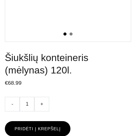
Šiukšlių konteineris
(mėlynas) 120l.
€68.99
-
+
PRIDĖTI Į KREPŠELĮ