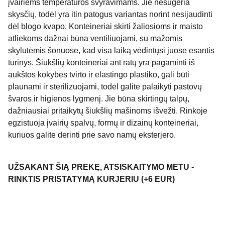
įvairiems temperatūros svyravimams. Jie nesugeria
skysčių, todėl yra itin patogus variantas norint nesijaudinti
dėl blogo kvapo. Konteineriai skirti žaliosioms ir maisto
atliekoms dažnai būna ventiliuojami, su mažomis
skylutėmis šonuose, kad visa laiką vėdintųsi juose esantis
turinys. Šiukšlių konteineriai ant ratų yra pagaminti iš
aukštos kokybės tvirto ir elastingo plastiko, gali būti
plaunami ir sterilizuojami, todėl galite palaikyti pastovų
švaros ir higienos lygmenį. Jie būna skirtingų talpų,
dažniausiai pritaikytų šiukšlių mašinoms išvežti. Rinkoje
egzistuoja įvairių spalvų, formų ir dizainų konteineriai,
kuriuos galite derinti prie savo namų eksterjero.
UŽSAKANT ŠIĄ PREKĘ, ATSISKAITYMO METU -
RINKTIS PRISTATYMĄ KURJERIU (+6 EUR)