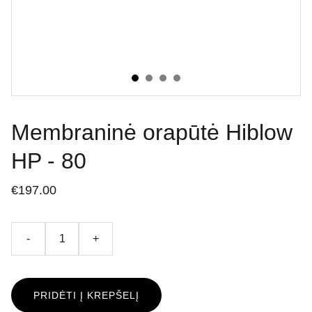
Membraninė orapūtė Hiblow
HP - 80
€197.00
-
+
PRIDĖTI Į KREPŠELĮ