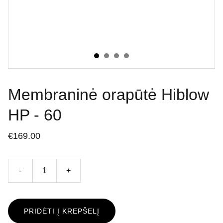
Membraninė orapūtė Hiblow
HP - 60
€169.00
-
+
PRIDĖTI Į KREPŠELĮ