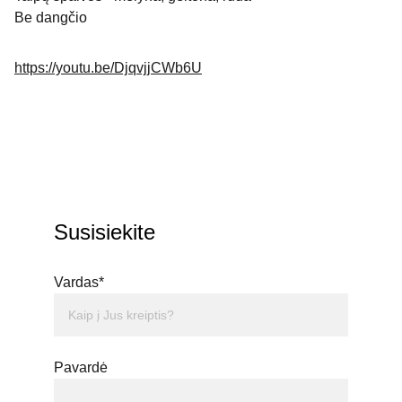
Be dangčio
https://youtu.be/DjqvjjCWb6U
Susisiekite
Vardas*
Pavardė