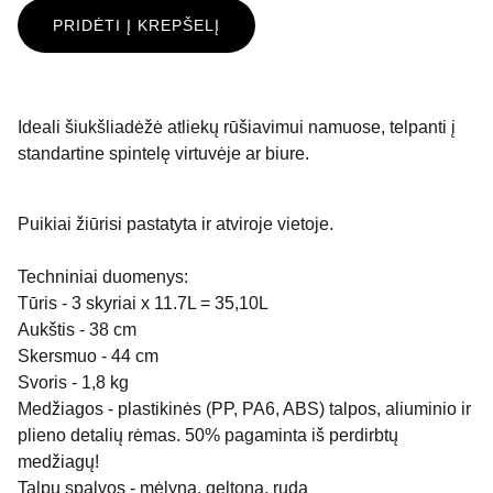
PRIDĖTI Į KREPŠELĮ
Ideali šiukšliadėžė atliekų rūšiavimui namuose, telpanti į
standartine spintelę virtuvėje ar biure.
Puikiai žiūrisi pastatyta ir atviroje vietoje.
Techniniai duomenys:
Tūris - 3 skyriai x 11.7L = 35,10L
Aukštis - 38 cm
Skersmuo - 44 cm
Svoris - 1,8 kg
Medžiagos - plastikinės (PP, PA6, ABS) talpos, aliuminio ir
plieno detalių rėmas. 50% pagaminta iš perdirbtų
medžiagų!
Talpų spalvos - mėlyna, geltona, ruda